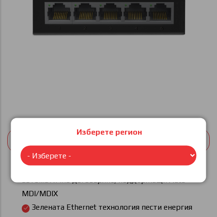
Изберете регион
20,45 € (40 лв)
8 броя 10/100/1000 Mbps RJ45 портa с
автоматично договаряне, поддържащи Auto-
MDI/MDIX
Зелената Ethernet технология пести енергия