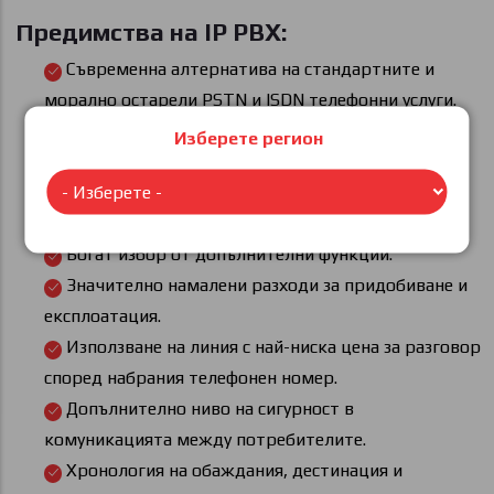
Предимства на IP PBX:
Съвременна алтернатива на стандартните и
морално остарели PSTN и ISDN телефонни услуги.
Комуникационно решение подходящо както за
Изберете регион
големи организации с няколко офиса, така и за
малки и средни фирми.
Висока степен на мобилност за потребителите.
Богат избор от допълнителни функции.
Значително намалени разходи за придобиване и
експлоатация.
Използване на линия с най-ниска цена за разговор
според набрания телефонен номер.
Допълнително ниво на сигурност в
комуникацията между потребителите.
Хронология на обаждания, дестинация и