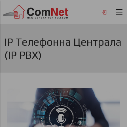
Премини
към
основното
съдържание
IP Телефонна Централа
(IP PBX)