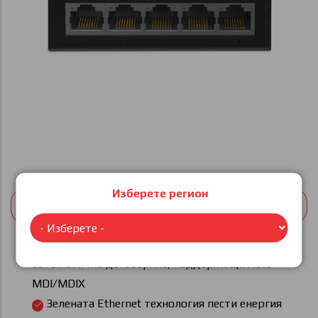
Изберете регион
15,34 € (30 лв)
5 броя 10/100/1000 Mbps RJ45 портa с
автоматично договаряне, поддържащи Auto-
MDI/MDIX
Зелената Ethernet технология пести енергия