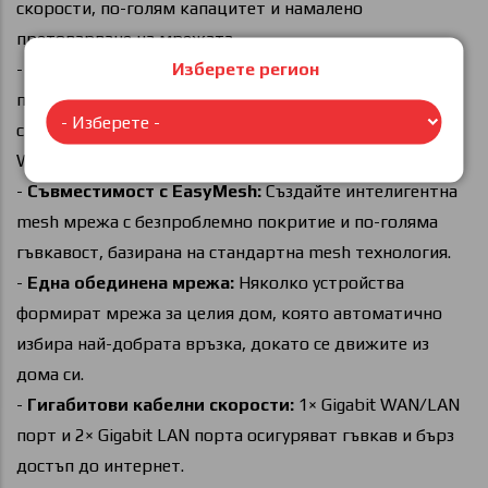
скорости, по-голям капацитет и намалено
претоварване на мрежата.
Изберете регион
-
Подсилено покритие:
Антени с висока
производителност и технология за насочване на
сигнала (beamforming) осигуряват силен и надежден
WiFi сигнал.
-
Съвместимост с EasyMesh:
Създайте интелигентна
mesh мрежа с безпроблемно покритие и по-голяма
гъвкавост, базирана на стандартна mesh технология.
-
Една обединена мрежа:
Няколко устройства
формират мрежа за целия дом, която автоматично
избира най-добрата връзка, докато се движите из
дома си.
-
Гигабитови кабелни скорости:
1× Gigabit WAN/LAN
порт и 2× Gigabit LAN порта осигуряват гъвкав и бърз
достъп до интернет.