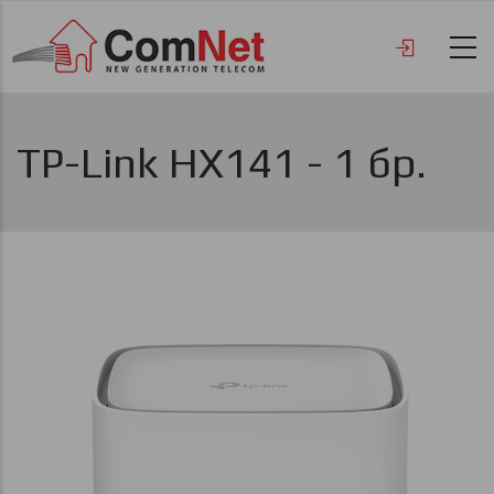
Премини
към
основното
съдържание
TP-Link HX141 - 1 бр.