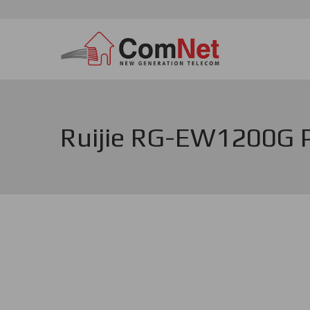
Премини
към
основното
съдържание
Ruijie RG-EW1200G 