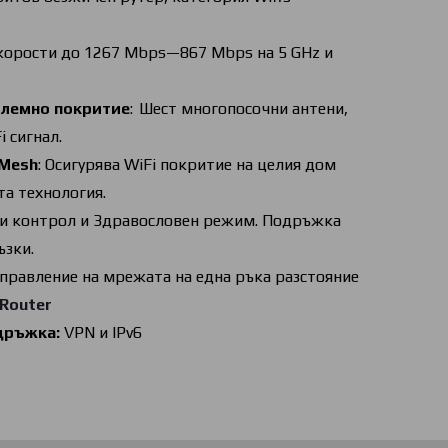
Скорости до 1267 Mbps—867 Mbps на 5 GHz и
лемно покритие
:
Шест многопосочни антени,
 сигнал.
 Mesh
: Осигурява WiFi покритие на целия дом
та технология.
и контрол и Здравословен режим. Подръжка
ъзки.
правление на мрежата на една ръка разстояние
 Router
дръжка:
VPN и IPv6