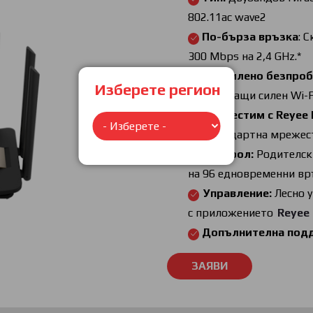
802.11ac wave2
По-бързa връзкa
: 
300 Mbps на 2,4 GHz.*
Подсилено безпроб
Изберете регион
осигуряващи силен Wi-Fi
Съвместим с Reyee
със стандартна мрежес
Контрол:
Родителск
на 96 едновременни вр
Управление:
Лесно у
с приложението
Reyee
Допълнителна под