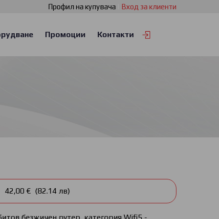
Профил на купувача
|
Вход за клиенти
рудване
Промоции
Контакти
42,00 € (82.14 лв)
итов безжичен рутер, категория Wifi5 -